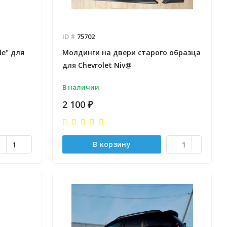
ID #
75702
e" для
Молдинги на двери старого образца
для Chevrolet Niv@
В наличии
2 100
₽
В корзину