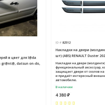
ID #
82512
Накладки на двери (молдинг
шт) (ABS) RENAULT Duster 202
рей в цвет для l@da
Накладки на двери (молдинги)
 gr@nt@, datsun on-do,
функциональный аксессуар, к
защищает двери от сколов на
и придаёт интересный внешн
автомобилю.
В наличии
4 380
₽