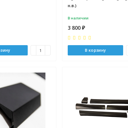
н.в.)
В наличии
3 800
₽
рзину
В корзину