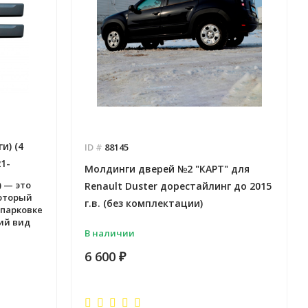
и) (4
ID #
88145
1-
Молдинги дверей №2 "КАРТ" для
 — это
Renault Duster дорестайлинг до 2015
оторый
г.в. (без комплектации)
 парковке
ий вид
В наличии
6 600
₽