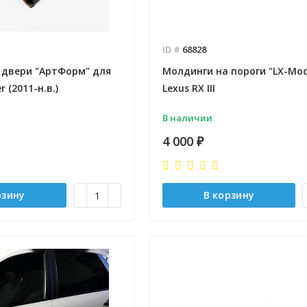
ID #
68828
 двери "АртФорм" для
Молдинги на пороги "LX-Mod
r (2011-н.в.)
Lexus RX III
В наличии
4 000
₽
рзину
В корзину