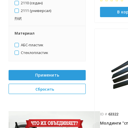
2110 (седан)
2111 (универсал)
В ко
eще
Материал
АБС-пластик
Стеклопластик
Применить
Сбросить
ID #
63322
Молдинги "с