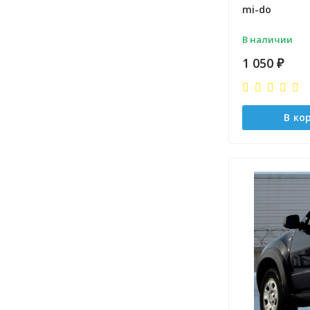
mi-do
В наличии
1 050
₽
В ко