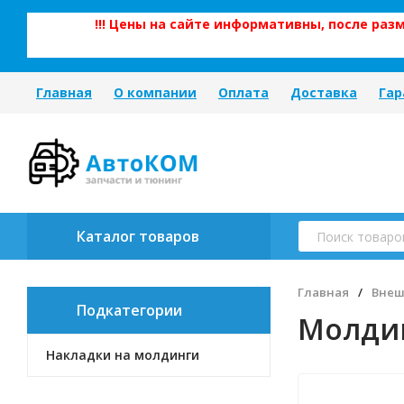
!!! Цены на сайте информативны, после ра
Главная
О компании
Оплата
Доставка
Гар
Каталог товаров
Главная
/
Внеш
Подкатегории
Молди
Накладки на молдинги