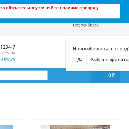
та обязательно уточняйте наличие товара у
Новосибирск
 данных
Отправляем почтой и ТК,
-1234-7
Новосибирск ваш город
наложенным платежом!
ый по РФ
Пн–Вс 9:00–21:00
ь звонок
Да
Выбрать другой го
manager@regiontehsnab.ru
0
₽