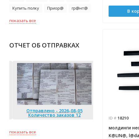
Купить полку
Приор@
гр@нт@
В ко
показать все
ОТЧЕТ ОБ ОТПРАВКАХ
Отправлено - 2026-08-05
Количество заказов 12
ID #
18210
Отправлено 
молдинги не
Количество
показать все
K@LIN@, l@da