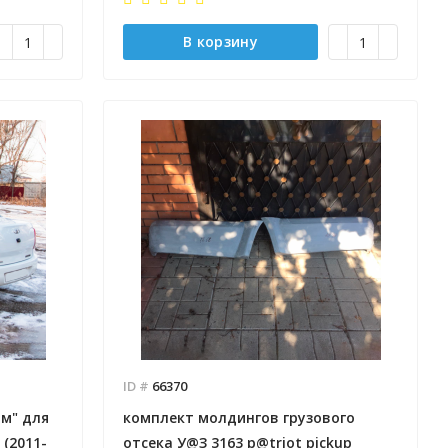
В корзину
ID #
66370
м" для
комплект молдингов грузового
(2011-
отсека У@З 3163 p@triot pickup