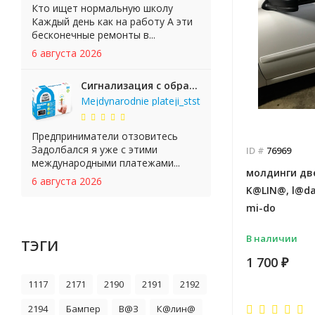
Кто ищет нормальную школу
Каждый день как на работу А эти
бесконечные ремонты в...
6 августа 2026
Сигнализация с обратной связью StarLine E65 BT 2CAN+LIN
Mejdynarodnie plateji_stst
Предприниматели отзовитесь
Задолбался я уже с этими
ID #
76969
международными платежами...
молдинги две
6 августа 2026
K@LIN@, l@da
mi-do
В наличии
ТЭГИ
1 700
₽
1117
2171
2190
2191
2192
2194
Бампер
В@З
К@лин@