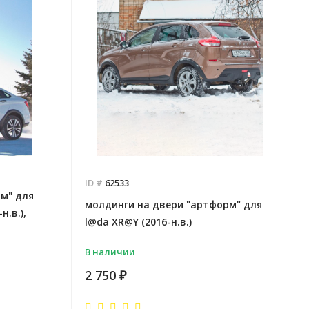
ID #
62533
м" для
молдинги на двери "артформ" для
.в.),
l@da XR@Y (2016-н.в.)
В наличии
2 750
₽