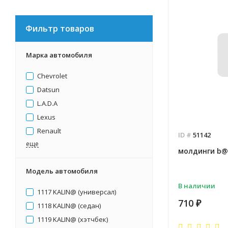
Фильтр товаров
Марка автомобиля
Chevrolet
Datsun
L.А.D.А
Lexus
Renault
ID #
51142
eще
молдинги b@
Модель автомобиля
В наличии
1117 KALIN@ (универсал)
710
₽
1118 KALIN@ (седан)
1119 KALIN@ (хэтчбек)