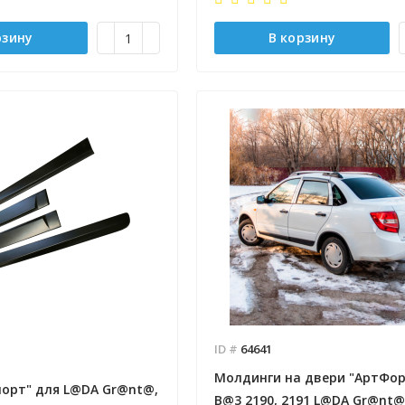
рзину
В корзину
ID #
64641
Молдинги на двери "АртФор
порт" для L@DA Gr@nt@,
B@3 2190, 2191 L@DA Gr@nt@ 