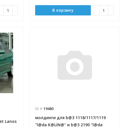
В корзину
Отправлено - 2026-08-06
Отправлено - 2026-08-0
Количество заказов 12
Количество заказов 12
ID #
19480
молдинги для b@3 1118/1117/1119
et Lanos
"l@da K@LIN@" и b@3 2190 "l@da