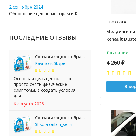
2 сентября 2024
Обновление цен по моторам и КПП
ID #
66614
Молдинги на
ПОСЛЕДНИЕ ОТЗЫВЫ
Renault Duste
В наличии
Сигнализация с обратной связью StarLine E65 BT 2CAN+LIN
4 260
₽
RaymondSkype
Основная цель центра — не
просто снять физические
В ко
симптомы, а создать условия
для...
6 августа 2026
Сигнализация с обратной связью StarLine E65 BT 2CAN+LIN
Shkola onlain_seEn