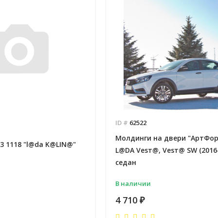
ID #
62522
Молдинги на двери "АртФор
3 1118 "l@da K@LIN@"
L@DA Vesт@, Vesт@ SW (2016-н
седан
В наличии
4 710
₽