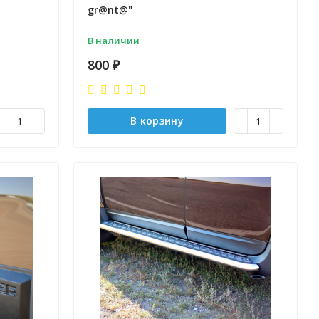
gr@nt@"
В наличии
800
₽
В корзину