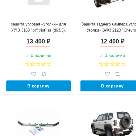
защита угловая «уголки» для
Защита заднего бампера угл
У@З 3163 "p@triot" rs (d63.5),
«Уголки» B@3 2123 "Chevro
нержавеющая сталь
Niv@" RS (d 63.5), цельна
13 400
12 400
₽
₽
нержавеющая сталь
В наличии
В наличии
В корзину
В корзину