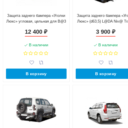
Защита заднего бампера «Уголки
Защита заднего бампера «Уг
Люкс» угловая, цельная для B@3
Люкс» (d63,5) L@DA Niv@ Tr
2123 "Chevrolet Niv@" (d63.5),
(Сталь)
12 400
3 900
₽
₽
нержавеющая сталь
В наличии
В наличии
В корзину
В корзину