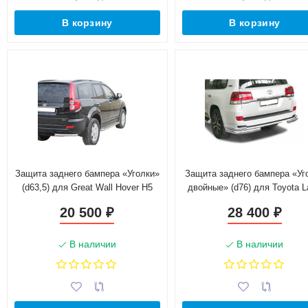
В корзину
В корзину
Защита заднего бампера «Уголки»
Защита заднего бампера «Уг
(d63,5) для Great Wall Hover H5
двойные» (d76) для Toyota L
(2011-2016)(Нерж. Сталь)
Cruiser 200 Executive Loun
20 500
28 400
₽
₽
(2018-н.в.)(Нерж. Сталь)
В наличии
В наличии