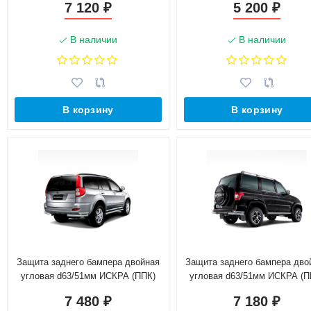
7 120
5 200
₽
₽
г.в.)
В наличии
В наличии
В корзину
В корзину
Защита заднего бампера двойная
Защита заднего бампера дво
угловая d63/51мм ИСКРА (ППК)
угловая d63/51мм ИСКРА (П
GREAT WALL Hover H5 (2011-н.в.)
U@Z P@triot (2014-н.в.)
7 480
7 180
₽
₽