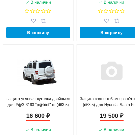
В наличии
В наличии
В корзину
В корзину
защита угловая «уголки двойные»
Защита заднего бампера «Уг
для У@З 3163 "p@triot" rs (d63.5)
(d63,5) для Hyundai Santa Fe 
(нержавеющая сталь)
рестайлинг(Нерж. Сталь)
16 600
19 500
₽
₽
В наличии
В наличии