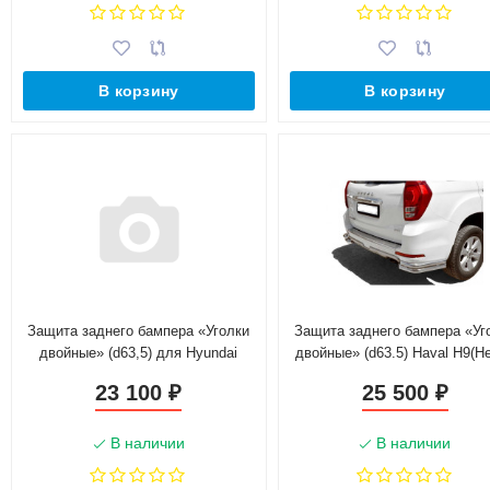
В корзину
В корзину
Защита заднего бампера «Уголки
Защита заднего бампера «Уг
двойные» (d63,5) для Hyundai
двойные» (d63.5) Haval H9(Н
Santa Fe III рестайлинг(Нерж.
Сталь)
23 100
25 500
₽
₽
Сталь)
В наличии
В наличии