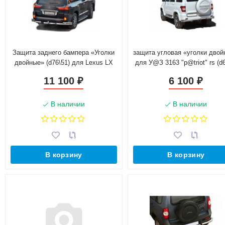
Защита заднего бампера «Уголки
защита угловая «уголки дво
двойные» (d76\51) для Lexus LX
для У@З 3163 "p@triot" rs (d6
450d (2016-н.в)(Окрашенное)
(сталь)
11 100
6 100
₽
₽
В наличии
В наличии
В корзину
В корзину