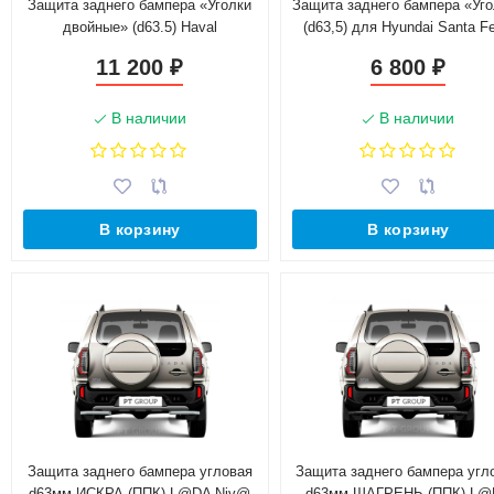
Защита заднего бампера «Уголки
Защита заднего бампера «Уг
двойные» (d63.5) Haval
(d63,5) для Hyundai Santa Fe 
H9(Окрашенное)
рестайлинг (Окрашенное)
11 200
6 800
₽
₽
В наличии
В наличии
В корзину
В корзину
Защита заднего бампера угловая
Защита заднего бампера угл
d63мм ИСКРА (ППК) L@DA Niv@
d63мм ШАГРЕНЬ (ППК) L