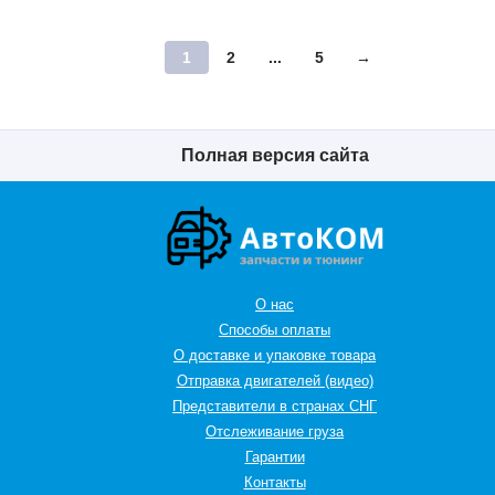
1
2
...
5
→
Полная версия сайта
О нас
Способы оплаты
О доставке и упаковке товара
Отправка двигателей (видео)
Представители в странах СНГ
Oтслеживание груза
Гарантии
Контакты