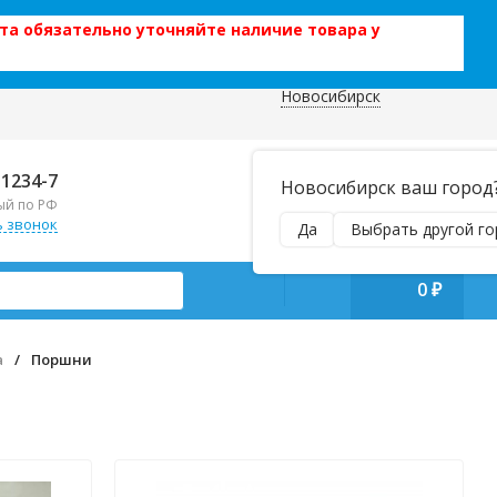
та обязательно уточняйте наличие товара у
Новосибирск
 данных
Отправляем почтой и ТК,
-1234-7
Новосибирск ваш город
наложенным платежом!
ый по РФ
Пн–Вс 9:00–21:00
ь звонок
Да
Выбрать другой го
manager@regiontehsnab.ru
0
₽
а
/
Поршни