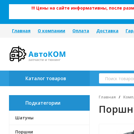
!!! Цены на сайте информативны, после ра
Главная
О компании
Оплата
Доставка
Гар
Каталог товаров
Главная
/
Комп
Подкатегории
Поршн
Шатуны
Поршни