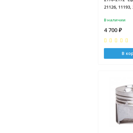
21126, 11193, 
В наличии
4 700
₽
В ко