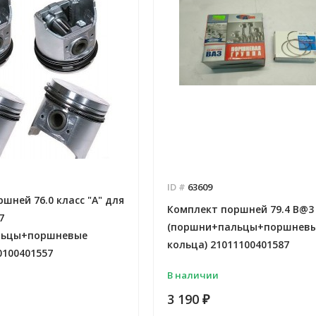
ID #
63609
шней 76.0 класс "А" для
Комплект поршней 79.4 B@3 
7
(поршни+пальцы+поршнев
льцы+поршневые
кольца) 21011100401587
0100401557
В наличии
3 190
₽