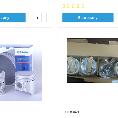
рзину
В корзину
ID #
63621