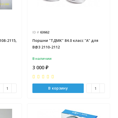
ID #
63662
108-2115,
Поршни "ТДМК" 84.0 класс "А" для
B@3 2110-2112
В наличии
3 000
₽
В корзину