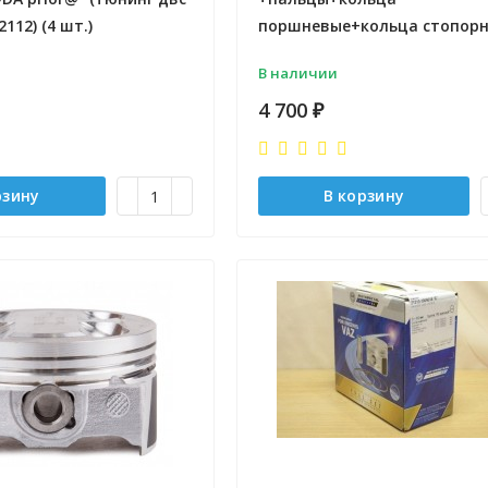
2112) (4 шт.)
поршневые+кольца стопор
В наличии
4 700
₽
рзину
В корзину