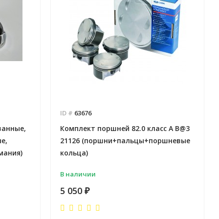
Отправлено - 2026-08-06
Отправлено - 2026-08-0
Количество заказов 12
Количество заказов 12
ID #
63676
ванные,
Комплект поршней 82.0 класс А B@3
е,
21126 (поршни+пальцы+поршневые
мания)
кольца)
В наличии
5 050
₽