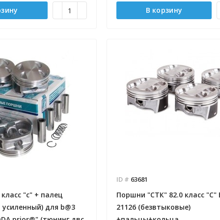
рзину
В корзину
ID #
63681
класс "с" + палец
Поршни "СТК" 82.0 класс "С"
 усиленный) для b@3
21126 (безвтыковые)
@DA prior@" (тюнинг двс
+пальцы+кольца