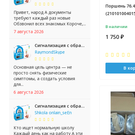
Поршень 76.4
Привет, народ А документы
(21010100401
требуют каждый раз новые
Обзвонил всех знакомых Короче,...
В наличии
7 августа 2026
1 750
₽
Сигнализация с обратной связью StarLine E65 BT 2CAN+LIN
RaymondSkype
Основная цель центра — не
В ко
просто снять физические
симптомы, а создать условия
для...
6 августа 2026
Сигнализация с обратной связью StarLine E65 BT 2CAN+LIN
Shkola onlain_seEn
Кто ищет нормальную школу
Каждый день как на работу А эти