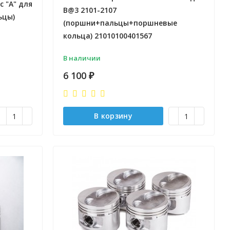
 "А" для
B@3 2101-2107
ьцы)
(поршни+пальцы+поршневые
кольца) 21010100401567
В наличии
6 100
₽
В корзину