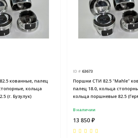
Отправлено - 2026-08-03
Количество заказов 11
- 2026-08-04
 заказов 3
ID #
63673
82.5 кованные, палец
Поршни СТИ 82.5 "Mahle" ко
 стопорные, кольца
палец 18.0, кольца стопорны
5 (г. Бузулук)
кольца поршневые 82.5 (Гер
В наличии
13 850
₽