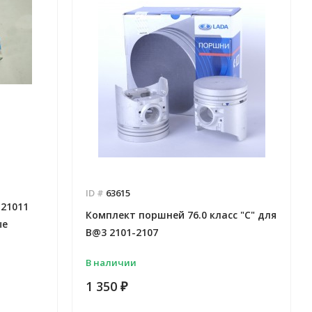
ID #
63615
21011
Комплект поршней 76.0 класс "С" для
ые
B@3 2101-2107
В наличии
1 350
₽