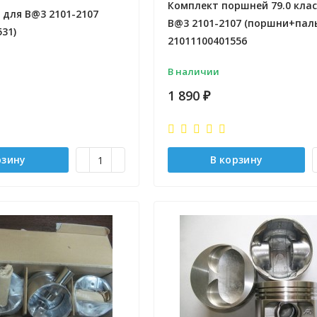
Комплект поршней 79.0 класс
 для B@3 2101-2107
B@3 2101-2107 (поршни+пал
531)
21011100401556
В наличии
1 890
₽
рзину
В корзину