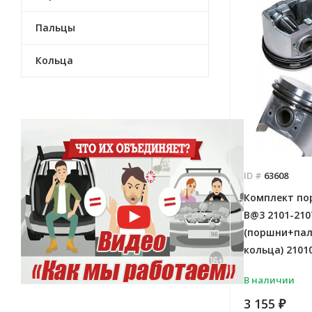
Пальцы
Кольца
ID #
63608
Комплект пор
B@3 2101-210
(поршни+па
кольца) 2101
В наличии
3 155
₽