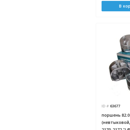
В ко
ID #
63677
поршень 82.0 
(невтыковой,
2170-2172 "L