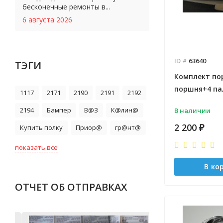
бесконечные ремонты в...
6 августа 2026
ID #
63640
ТЭГИ
Комплект пор
поршня+4 пал
1117
2171
2190
2191
2192
2194
Бампер
В@З
К@лин@
В наличии
2 200
Купить полку
Приор@
гр@нт@
₽
показать все
В ко
ОТЧЕТ ОБ ОТПРАВКАХ