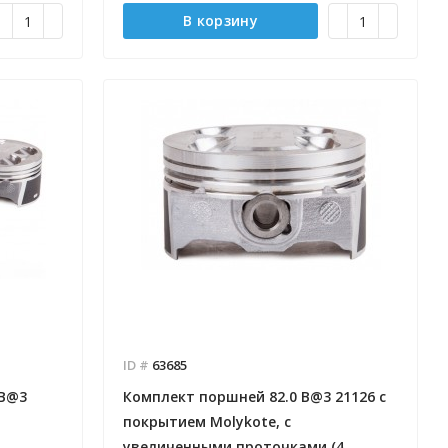
В корзину
ID #
63685
 B@3
Комплект поршней 82.0 B@3 21126 с
покрытием Molykote, с
увеличенными проточками (4