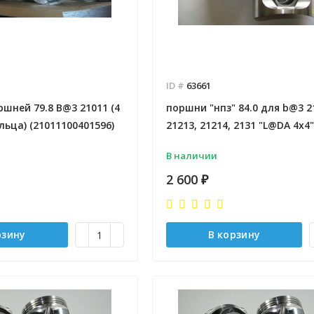
ID #
63661
шней 79.8 B@3 21011 (4
поршни "нпз" 84.0 для b@3 2
ьца) (21011100401596)
21213, 21214, 2131 "L@DA 4x4"
В наличии
2 600
₽
рзину
В корзину