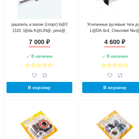
рашпиль и валик (спорт) b@3
Усиленные рулевые тяги д
2110, l@da K@LIN@, prior@,
L@DA 4х4, Chevrolet Niv
gr@nt@
7 000
4 600
₽
₽
В наличии
В наличии
В корзину
В корзину