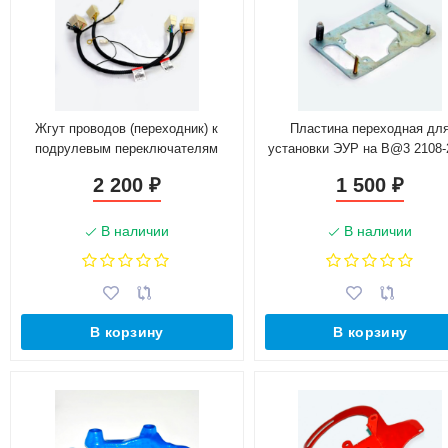
Жгут проводов (переходник) к
Пластина переходная дл
подрулевым переключателям
установки ЭУР на B@3 2108-
света для L@DA
2 200
1 500
₽
₽
В наличии
В наличии
В корзину
В корзину