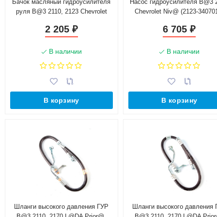
Бачок масляный гидроусилителя
Насос гидроусилителя B@3 
руля B@3 2110, 2123 Chevrolet
Chevrolet Niv@ (2123-34070
Niv@ (2123-3410010 *)
2 205
6 705
₽
₽
В наличии
В наличии
В корзину
В корзину
Шланги высокого давления ГУР
Шланги высокого давления 
B@3 2110, 2170 L@DA Prior@,
B@3 2110, 2170 L@DA Prio