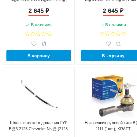
компл. 2 шт. + трубка, кронштейн
компл. 2 шт. + трубка, кронш
2 645
2 645
₽
₽
(2110-3408018/8080/8100)
н.о. (2110-3408018/8080/810
В наличии
В наличии
В корзину
В корзину
Шланг высокого давления ГУР
Наконечник рулевой тяги 
B@3 2123 Chevrolet Niv@ (2123-
1111 (1шт.), KRAFT
3408018)