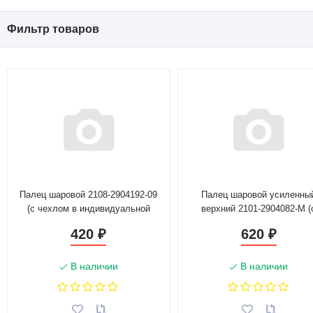
Фильтр товаров
Палец шаровой 2108-2904192-09
Палец шаровой усиленны
(с чехлом в индивидуальной
верхний 2101-2904082-М (
упаковке) "ТВ"
чехлом в индивидуально
420
620
₽
₽
упаковке) "ТВ"
В наличии
В наличии