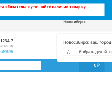
та обязательно уточняйте наличие товара у
Новосибирск
 данных
Отправляем почтой и ТК,
-1234-7
Новосибирск ваш город
наложенным платежом!
ый по РФ
Пн–Вс 9:00–21:00
ь звонок
Да
Выбрать другой го
manager@regiontehsnab.ru
0
₽