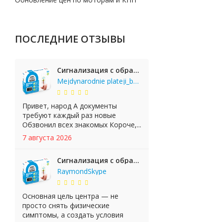
ПОСЛЕДНИЕ ОТЗЫВЫ
Сигнализация с обратной связью StarLine E65 BT 2CAN+LIN
Mejdynarodnie plateji_bgKi
Привет, народ А документы
требуют каждый раз новые
Обзвонил всех знакомых Короче,...
7 августа 2026
Сигнализация с обратной связью StarLine E65 BT 2CAN+LIN
RaymondSkype
Основная цель центра — не
просто снять физические
симптомы, а создать условия