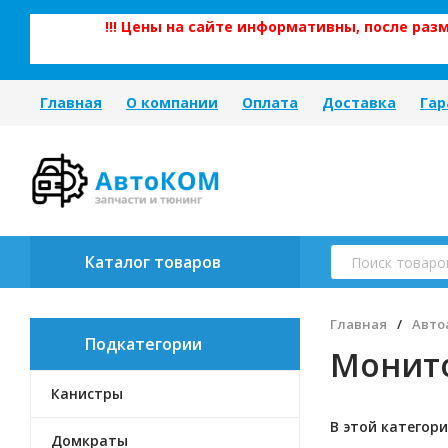
!!! Цены на сайте информативны, после ра
Главная
О компании
Оплата
Доставка
Гар
Каталог товаров
Главная
/
Авто
Подкатегории
Монито
Канистры
В этой категори
Домкраты