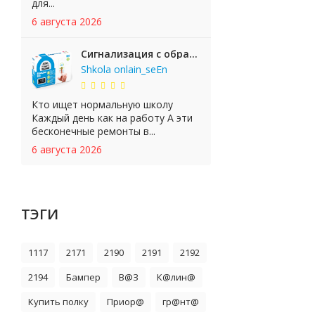
для...
6 августа 2026
Сигнализация с обратной связью StarLine E65 BT 2CAN+LIN
Shkola onlain_seEn
Кто ищет нормальную школу
Каждый день как на работу А эти
бесконечные ремонты в...
6 августа 2026
ТЭГИ
1117
2171
2190
2191
2192
2194
Бампер
В@З
К@лин@
Купить полку
Приор@
гр@нт@